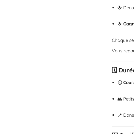
🌟 Déco
🌟
Gagn
Chaque séa
Vous repar
🗓 Duré
⏱
Cour
👥 Peti
📍 Dans 