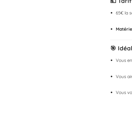
💶 Tarif
65€ la 
Matérie
🎯 Idéal
Vous en
Vous ai
Vous vo