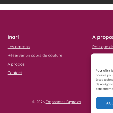
Inari
A propo
Les patrons
Politique d
Réserver un cours de couture
Mentions L
A propos
Les Condit
(CGV)
Pour offrir 
Contact
cookies pour
à ces techn
de navigatio
consentement
© 2026
Empreintes Digitales
AC