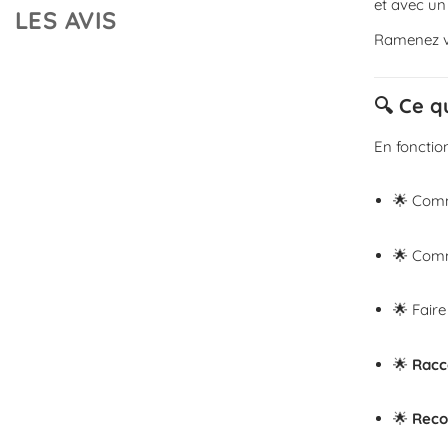
et avec u
LES AVIS
Ramenez vo
🔍 Ce q
En fonctio
🌟 Co
🌟 Co
🌟 Fair
🌟
Racc
🌟
Reco