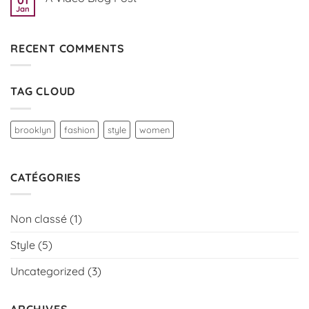
Gallery
Simple
Jan
Aucun
Blog
commentaire
Post
sur
A
RECENT COMMENTS
Video
Blog
Post
TAG CLOUD
brooklyn
fashion
style
women
CATÉGORIES
Non classé
(1)
Style
(5)
Uncategorized
(3)