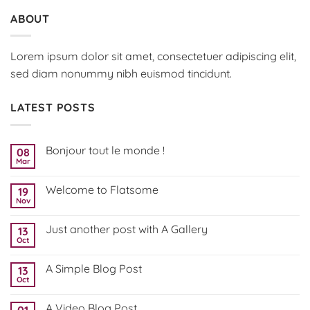
ABOUT
Lorem ipsum dolor sit amet, consectetuer adipiscing elit,
sed diam nonummy nibh euismod tincidunt.
LATEST POSTS
Bonjour tout le monde !
08
Mar
Aucun
commentaire
sur
Welcome to Flatsome
19
Bonjour
tout
Nov
Aucun
le
commentaire
monde !
sur
Just another post with A Gallery
13
Welcome
to
Oct
Aucun
Flatsome
commentaire
sur
A Simple Blog Post
13
Just
another
Oct
Aucun
post
commentaire
with
sur
A
A Video Blog Post
01
A